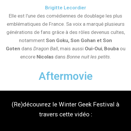
Brigitte Lecordier
Elle est l'une des comédiennes de doublage les plus
emblématiques de France. Sa voix a marqué plusieurs
générations de fans grâce à des rôles devenus cultes,
notamment
Son Goku, Son Gohan et Son
Goten
dans
Dragon Ball
, mais aussi
Oui-Oui
,
Bouba
ou
encore
Nicolas
dans
Bonne nuit les petits
.
Aftermovie
(Re)découvrez le Winter Geek Festival à
travers cette vidéo :